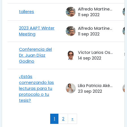
Alfredo Martínez Uribe
talleres
11 sep 2022
2023 AAPT Winter
Alfredo Martínez Uribe
Meeting
11 sep 2022
Conferencia del
Víctor Larios Osorio
Dr. Juan Díaz
14 sep 2022
Godino
¿Estás
comenzando las
Lilia Patricia Aké Tec
lecturas para tu
23 sep 2022
protocolo o tu
tesis?
(actual)
Siguiente página
1
2
»