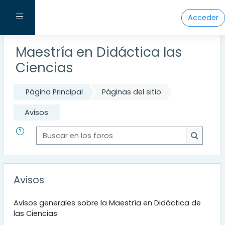
Salta al contenido principal
Panel lateral
Acceder
Maestría en Didáctica las
Ciencias
Página Principal
Páginas del sitio
Avisos
Buscar en los foros
Buscar e
Avisos
Avisos generales sobre la Maestría en Didáctica de
las Ciencias