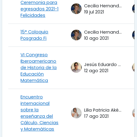
Ceremonia para
Cecilia Hernandez Garciadiego
egresados 2021-1
19 jul 2021
Felicidades
15° Coloquio
Cecilia Hernandez Garciadiego
Posgrado Fi
10 ago 2021
VI Congreso
Iberoamericano
Jesús Eduardo Hinojos Ramos
de Historia de la
12 ago 2021
Educación
Matemática
Encuentro
internacional
sobre la
Lilia Patricia Aké Tec
enseñanza del
17 ago 2021
Cálculo, Ciencias
y Matemáticas