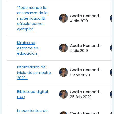
“Repensando la
enseñanza de la
Cecilia Hernandez Garciadiego
matemática: El
4 dic 2019
cálculo como
ejemplo”
México se
Cecilia Hernandez Garciadiego
estanca en
4 dic 2019
educación.
Información de
Cecilia Hernandez Garciadiego
inicio de semestre
6 ene 2020
2020-
Biblioteca digital
Cecilia Hernandez Garciadiego
UAQ
25 feb 2020
Lineamientos de
Cecilia Hernandez Garciadiego