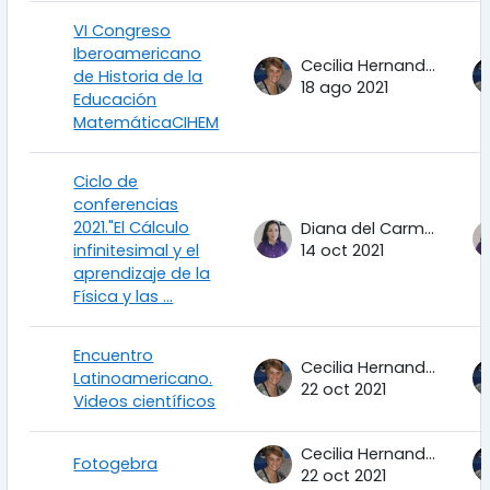
VI Congreso
Iberoamericano
Cecilia Hernandez Garciadiego
de Historia de la
18 ago 2021
Educación
MatemáticaCIHEM
Ciclo de
conferencias
2021."El Cálculo
Diana del Carmen Torres Corrales
infinitesimal y el
14 oct 2021
aprendizaje de la
Física y las ...
Encuentro
Cecilia Hernandez Garciadiego
Latinoamericano.
22 oct 2021
Videos científicos
Cecilia Hernandez Garciadiego
Fotogebra
22 oct 2021