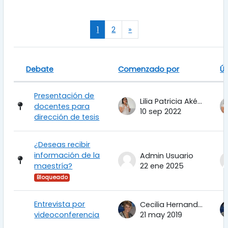
(actual)
Siguiente página
1
2
»
Debate
Comenzado por
Ú
Estado
Mostrando 100 de 174 discusiones
Presentación de
Lilia Patricia Aké Tec
docentes para
10 sep 2022
dirección de tesis
¿Deseas recibir
información de la
Admin Usuario
maestría?
22 ene 2025
Bloqueado
Entrevista por
Cecilia Hernandez Garciadiego
videoconferencia
21 may 2019