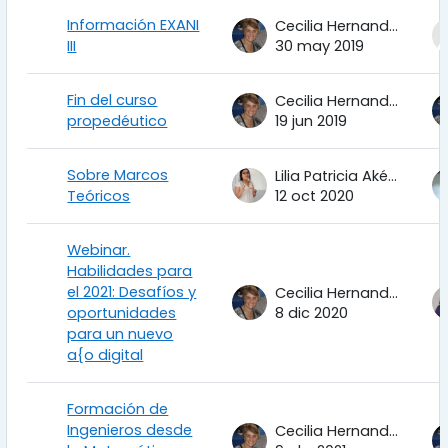
Información EXANI
Cecilia Hernandez Garciadiego
III
30 may 2019
Fin del curso
Cecilia Hernandez Garciadiego
propedéutico
19 jun 2019
Sobre Marcos
Lilia Patricia Aké Tec
Teóricos
12 oct 2020
Webinar.
Habilidades para
el 2021: Desafíos y
Cecilia Hernandez Garciadiego
oportunidades
8 dic 2020
para un nuevo
a{o digital
Formación de
Ingenieros desde
Cecilia Hernandez Garciadiego