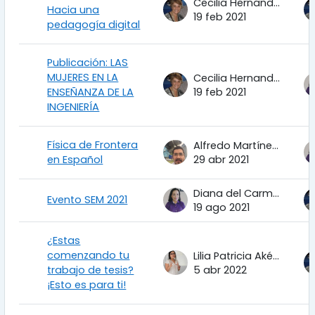
Cecilia Hernandez Garciadiego
Hacia una
19 feb 2021
pedagogía digital
Publicación: LAS
MUJERES EN LA
Cecilia Hernandez Garciadiego
ENSEÑANZA DE LA
19 feb 2021
INGENIERÍA
Física de Frontera
Alfredo Martínez Uribe
en Español
29 abr 2021
Diana del Carmen Torres Corrales
Evento SEM 2021
19 ago 2021
¿Estas
comenzando tu
Lilia Patricia Aké Tec
trabajo de tesis?
5 abr 2022
¡Esto es para ti!