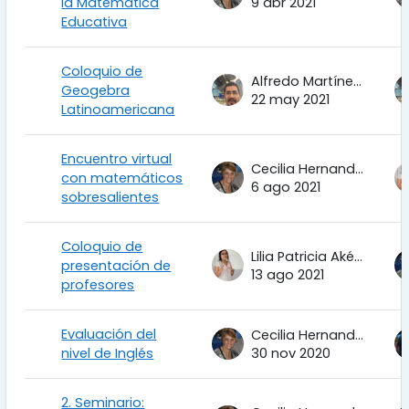
la Matemática
9 abr 2021
Educativa
Coloquio de
Alfredo Martínez Uribe
Geogebra
22 may 2021
Latinoamericana
Encuentro virtual
Cecilia Hernandez Garciadiego
con matemáticos
6 ago 2021
sobresalientes
Coloquio de
Lilia Patricia Aké Tec
presentación de
13 ago 2021
profesores
Evaluación del
Cecilia Hernandez Garciadiego
nivel de Inglés
30 nov 2020
2. Seminario: