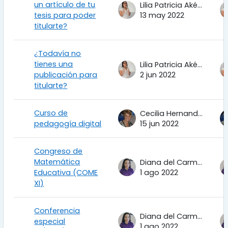
un artículo de tu
Lilia Patricia Aké Tec
tesis para poder
13 may 2022
titularte?
¿Todavía no
tienes una
Lilia Patricia Aké Tec
publicación para
2 jun 2022
titularte?
Curso de
Cecilia Hernandez Garciadiego
pedagogía digital
15 jun 2022
Congreso de
Matemática
Diana del Carmen Torres Corrales
Educativa (COME
1 ago 2022
XI)
Conferencia
Diana del Carmen Torres Corrales
especial
1 ago 2022