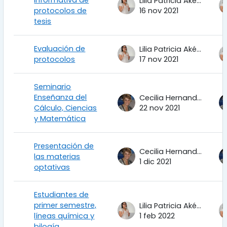
informativa de
Lilia Patricia Aké Tec
protocolos de
16 nov 2021
tesis
Evaluación de
Lilia Patricia Aké Tec
protocolos
17 nov 2021
Seminario
Enseñanza del
Cecilia Hernandez Garciadiego
Cálculo, Ciencias
22 nov 2021
y Matemática
Presentación de
Cecilia Hernandez Garciadiego
las materias
1 dic 2021
optativas
Estudiantes de
primer semestre,
Lilia Patricia Aké Tec
líneas química y
1 feb 2022
bilogía