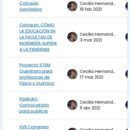
Coloquio
Cecilia Hernandez Garciadiego
GeoGebra
19 feb 2021
Coloquio: CÓMO
LA EDUCACIÓN EN
Cecilia Hernandez Garciadiego
LA FACULTAD DE
3 mar 2021
INGENIERÍA SUPERA
A LA PANDEMIA
Proyecto STEM
Querétaro para
Cecilia Hernandez Garciadiego
profesoras de
17 mar 2021
Física y Química
PädiUAQ.
Cecilia Hernandez Garciadiego
Convocatoria
11 abr 2021
para publicar
XVII Congreso