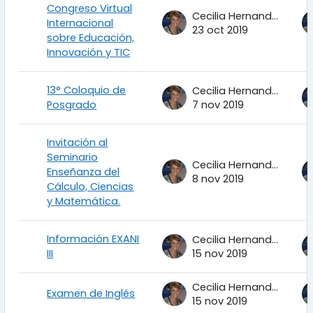
Congreso Virtual
Cecilia Hernandez Garciadiego
Internacional
23 oct 2019
sobre Educación,
Innovación y TIC
13° Coloquio de
Cecilia Hernandez Garciadiego
Posgrado
7 nov 2019
Invitación al
Seminario
Cecilia Hernandez Garciadiego
Enseñanza del
8 nov 2019
Cálculo, Ciencias
y Matemática.
Información EXANI
Cecilia Hernandez Garciadiego
III
15 nov 2019
Cecilia Hernandez Garciadiego
Examen de Inglés
15 nov 2019