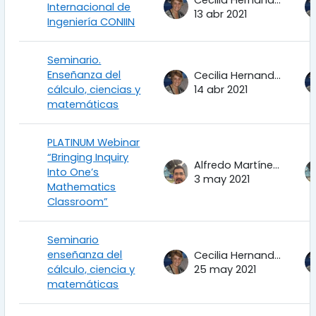
Cecilia Hernandez Garciadiego
Internacional de
13 abr 2021
Ingeniería CONIIN
Seminario.
Enseñanza del
Cecilia Hernandez Garciadiego
cálculo, ciencias y
14 abr 2021
matemáticas
PLATINUM Webinar
“Bringing Inquiry
Alfredo Martínez Uribe
Into One’s
3 may 2021
Mathematics
Classroom”
Seminario
enseñanza del
Cecilia Hernandez Garciadiego
cálculo, ciencia y
25 may 2021
matemáticas