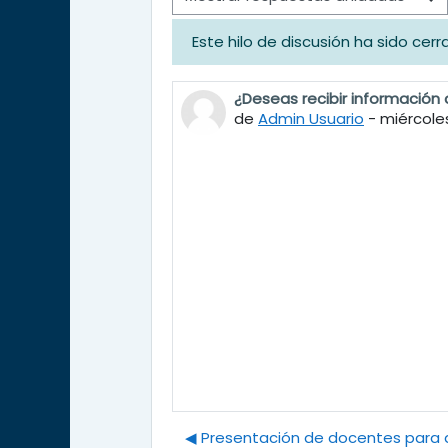
Este hilo de discusión ha sido cer
¿Deseas recibir información 
Número de respuestas: 0
de
Admin Usuario
-
miércoles
◀︎ Presentación de docentes para d