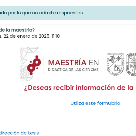
rado por lo que no admite respuestas.
de la maestría?
, 22 de enero de 2025, 11:18
Utiliza este formulario
irección de tesis