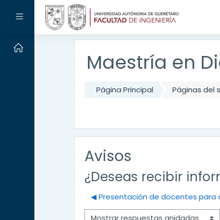
Salta al contenido principal
Panel lateral
Maestría en Di
Página Principal
Páginas del s
Avisos
¿Deseas recibir info
◀︎ Presentación de docentes para d
Mostrar modo