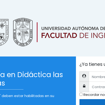
¿Ya tienes
a en Didáctica las
Nombre de usu
as
Contraseña
Recordar no
' deben estar habilitadas en su