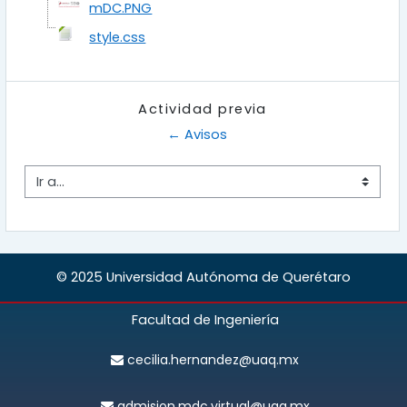
mDC.PNG
style.css
Actividad previa
← Avisos
Ir a...
© 2025 Universidad Autónoma de Querétaro
Facultad de Ingeniería
cecilia.hernandez@uaq.mx
admision.mdc.virtual@uaq.mx