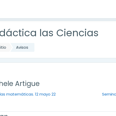
dáctica las Ciencias
itio
Avisos
hele Artigue
 las matemáticas. 12 mayo 22
Seminar
igue