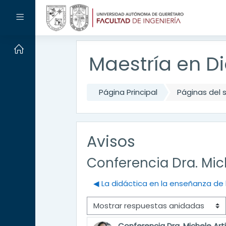
Salta al contenido principal
Panel lateral
Maestría en Di
Página Principal
Páginas del s
Avisos
Conferencia Dra. Mic
◀︎ La didáctica en la enseñanza de
Mostrar modo
Conferencia Dra. Michele Art