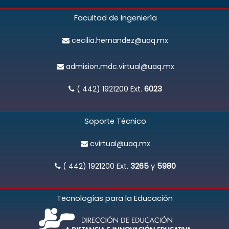
Facultad de Ingeniería
cecilia.hernandez@uaq.mx
admision.mdc.virtual@uaq.mx
( 442) 1921200
Ext.
6023
Soporte Técnico
cvirtual@uaq.mx
( 442) 1921200
Ext.
3265
y
5980
Tecnologías para la Educación