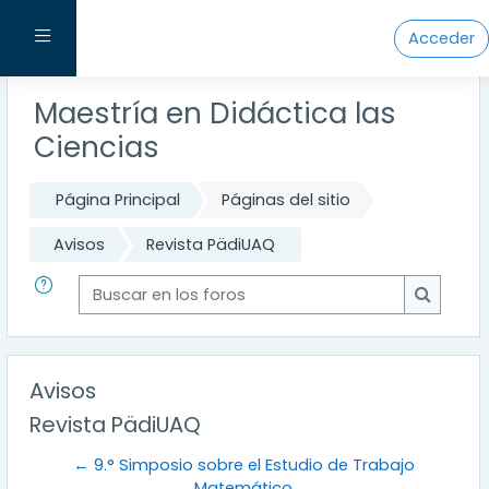
Salta al contenido principal
Panel lateral
Acceder
Maestría en Didáctica las
Ciencias
Página Principal
Páginas del sitio
Avisos
Revista PädiUAQ
Buscar en los foros
Buscar e
Avisos
Revista PädiUAQ
← 9.° Simposio sobre el Estudio de Trabajo
Matemático