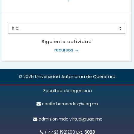
Ir a...
Siguiente actividad
recursos →
© 2025 Universidad Autónoma de Querétaro
Facultad de Ingeniería
cecilia.hernandez@uaq.mx
admision.mdc.virtual@uaq.mx
( 442) 1921200
Ext.
6023