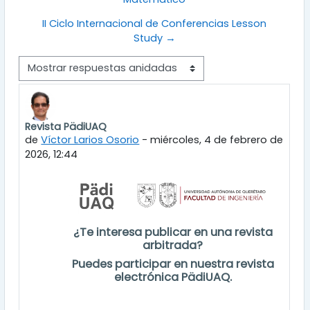
II Ciclo Internacional de Conferencias Lesson
Study →
Mostrar modo
Revista PädiUAQ
Número de respuestas: 0
de
Víctor Larios Osorio
-
miércoles, 4 de febrero de
2026, 12:44
¿Te interesa publicar en una revista
arbitrada?
Puedes participar en nuestra revista
electrónica PädiUAQ.