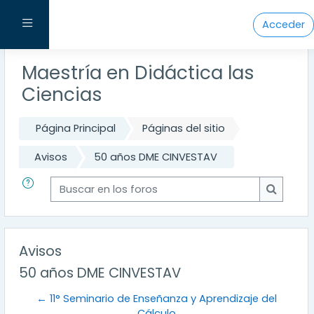
Salta al contenido principal
Panel lateral
Acceder
Maestría en Didáctica las
Ciencias
Página Principal
Páginas del sitio
Avisos
50 años DME CINVESTAV
Buscar en los foros
Buscar e
Avisos
50 años DME CINVESTAV
← 11° Seminario de Enseñanza y Aprendizaje del
Cálculo