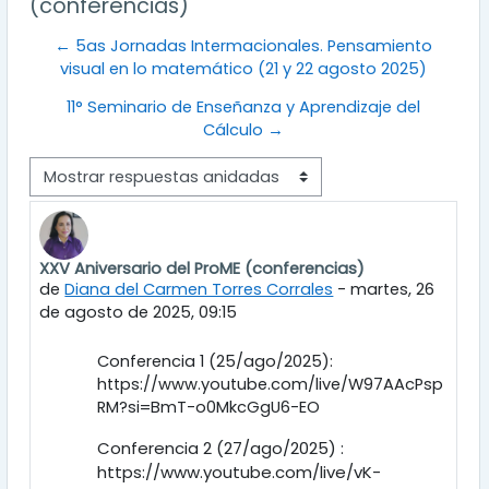
(conferencias)
← 5as Jornadas Intermacionales. Pensamiento
visual en lo matemático (21 y 22 agosto 2025)
11° Seminario de Enseñanza y Aprendizaje del
Cálculo →
Mostrar modo
XXV Aniversario del ProME (conferencias)
Número de respuestas: 0
de
Diana del Carmen Torres Corrales
-
martes, 26
de agosto de 2025, 09:15
Conferencia 1 (25/ago/2025):
https://www.youtube.com/live/W97AAcPsp
RM?si=BmT-o0MkcGgU6-EO
Conferencia 2 (27/ago/2025) :
https://www.youtube.com/live/vK-