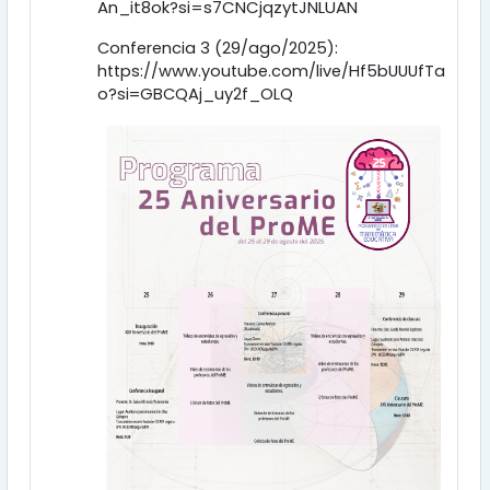
An_it8ok?si=s7CNCjqzytJNLUAN
Conferencia 3 (29/ago/2025):
https://www.youtube.com/live/Hf5bUUUfTa
o?si=GBCQAj_uy2f_OLQ