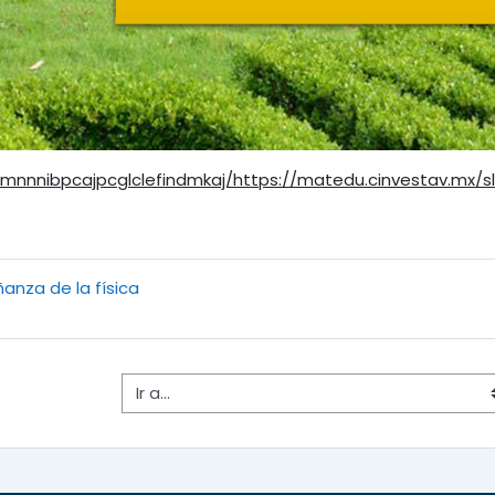
mnnnibpcajpcglclefindmkaj/https://matedu.cinvestav.mx/sl
ñanza de la física
Ir a...