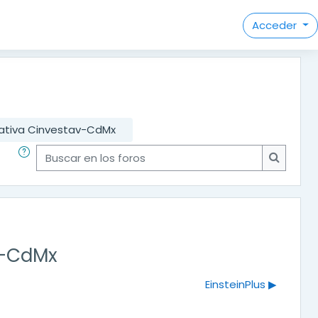
Acceder
cativa Cinvestav-CdMx
Buscar en los foros
Buscar e
v-CdMx
EinsteinPlus ▶︎