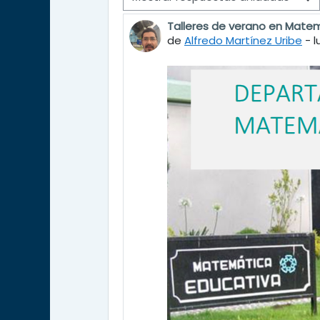
Talleres de verano en Mate
Número de respuestas: 0
de
Alfredo Martínez Uribe
-
l