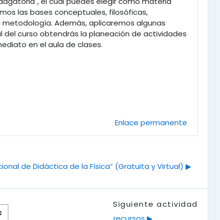
ndagatoria", el cual puedes elegir como materia
emos las bases conceptuales, filosóficas,
ta metodología. Además, aplicaremos algunas
al del curso obtendrás la planeación de actividades
ediato en el aula de clases.
Enlace permanente
onal de Didáctica de la Física” (Gratuita y Virtual) ▶︎
Siguiente actividad
recursos ▶︎