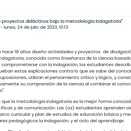
de proyectos didácticos bajo la metodología indagatoria"
-
lunes, 24 de julio de 2023, 10:13
 hace 18 años diseño actividades y proyectos de divulgació
indagatoria, conocida como Enseñanza de la ciencia basada e
"Al comprometerse con la indagación, los estudiantes descr
ueban estas explicaciones contra lo que se sabe del conocim
uposiciones, utilizan el pensamiento crítico y lógico, y cons
vamente su comprensión de la ciencia al combinar el conoci
to"
de que la metodología indagatoria es la mejor forma conoci
tíficas y de comunicación. Las (os) estudiantes aprenden cie
marco curricular y plan de estudios de educación básica y me
res pedagógicos la indagación, y el ciclo del aprendizaje.