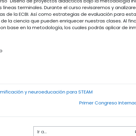
 curso "Diseño de proyectos didácticos bajo la metodología i
s líneas terminales. Durante el curso revisaremos y analizar
s de la ECBI. Así como estrategias de evaluación para es
de la ciencia que pueden enriquecer nuestras clases. Al fin
on base en la metodología, los cuales podrás aplicar de inm
do
Gamificación y neuroeducación para STEAM
Primer Congreso Internaci
Ir a...