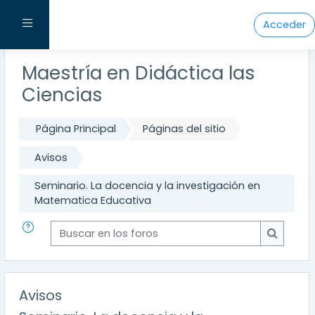
Salta al contenido principal
Panel lateral
Acceder
Maestría en Didáctica las
Ciencias
Página Principal
Páginas del sitio
Avisos
Seminario. La docencia y la investigación en
Matematica Educativa
Buscar en los foros
Buscar e
Avisos