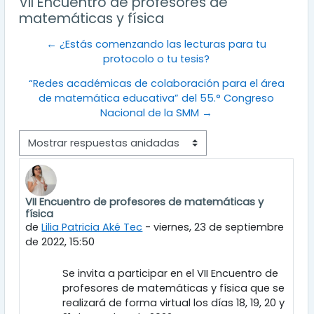
VII Encuentro de profesores de
matemáticas y física
← ¿Estás comenzando las lecturas para tu
protocolo o tu tesis?
“Redes académicas de colaboración para el área
de matemática educativa” del 55.° Congreso
Nacional de la SMM →
Mostrar modo
VII Encuentro de profesores de matemáticas y
Número de respuestas: 0
física
de
Lilia Patricia Aké Tec
-
viernes, 23 de septiembre
de 2022, 15:50
Se invita a participar en el VII Encuentro de
profesores de matemáticas y física que se
realizará de forma virtual los días 18, 19, 20 y