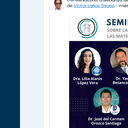
Número de respuestas: 0
de
Víctor Larios Osorio
-
miér