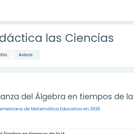
dáctica las Ciencias
itio
Avisos
anza del Álgebra en tiempos de la
noamericana de Matemática Educativa en 2026
l Álgebra en tiempos de la IA