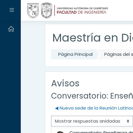
Salta al contenido principal
Panel lateral
Maestría en Di
Página Principal
Páginas del s
Avisos
Conversatorio: Enseñ
◀︎ Nueva sede de la Reunión Lati
Mostrar modo
Conversatorio: Enseñanza de