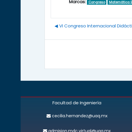
Marcas:
Congreso
Matemática E
◀︎ VI Congreso Internacional Didáct
Facultad de Ingeniería
cecilia.hernandez@uaq.mx
admision.mdc.virtual@uaq.mx