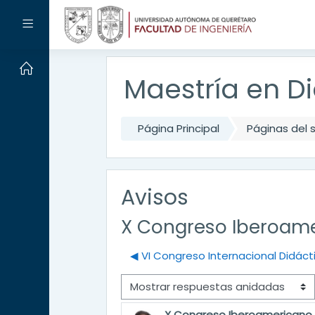
Salta al contenido principal
Panel lateral
Maestría en Di
Página Principal
Páginas del s
Avisos
X Congreso Iberoam
◀︎ VI Congreso Internacional Didáct
Mostrar modo
X Congreso Iberoamericano