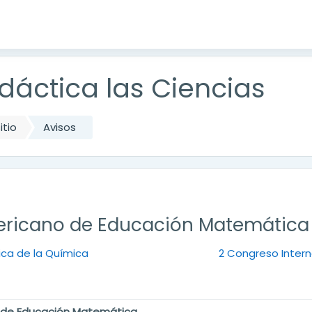
dáctica las Ciencias
itio
Avisos
ericano de Educación Matemática
ica de la Química
2 Congreso Interna
 de Educación Matemática