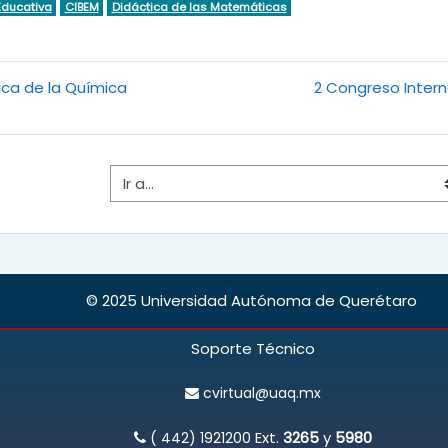
ducativa
CIBEM
Didáctica de las Matemáticas
ica de la Química
2 Congreso Interna
Ir a...
© 2025 Universidad Autónoma de Querétaro
Soporte Técnico
cvirtual@uaq.mx
Ext.
3265
y
5980
( 442) 1921200