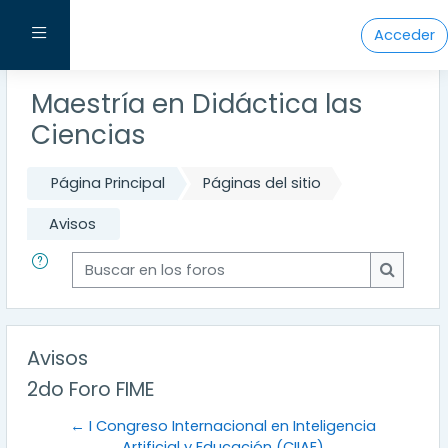
Salta al contenido principal
Panel lateral
Acceder
Maestría en Didáctica las
Ciencias
Página Principal
Páginas del sitio
Avisos
Buscar en los foros
Buscar e
Avisos
2do Foro FIME
← I Congreso Internacional en Inteligencia
Artificial y Educación (CIIAE)