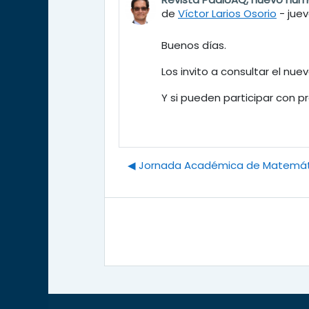
Número de respuestas: 0
de
Víctor Larios Osorio
-
juev
Buenos días.
Los invito a consultar el nu
Y si pueden participar con p
◀︎ Jornada Académica de Matemá