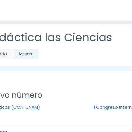
dáctica las Ciencias
itio
Avisos
evo número
ticas (CCH-UNAM)
I Congreso Interna
ero