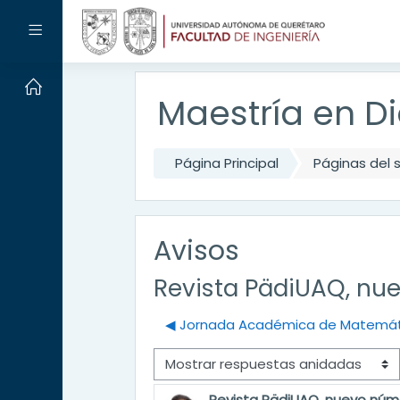
Salta al contenido principal
Panel lateral
Maestría en Di
Página Principal
Páginas del s
Avisos
Revista PädiUAQ, nu
◀︎ Jornada Académica de Matemá
Mostrar modo
Revista PädiUAQ, nuevo núm