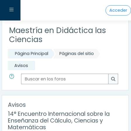
Salta al contenido principal
Panel lateral
Acceder
Maestría en Didáctica las
Ciencias
Página Principal
Páginas del sitio
Avisos
Buscar en los foros
Buscar e
Avisos
14° Encuentro Internacional sobre la
Enseñanza del Cálculo, Ciencias y
Matemáticas