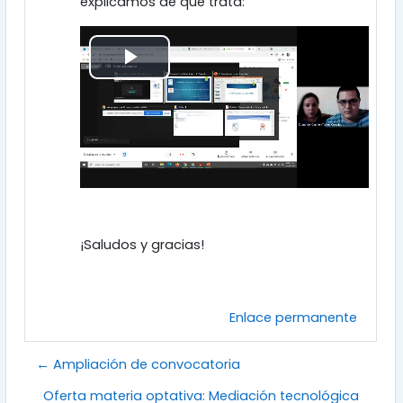
explicamos de qué trata:
R
e
p
r
o
¡Saludos y gracias!
d
u
Enlace permanente
c
← Ampliación de convocatoria
i
Oferta materia optativa: Mediación tecnológica