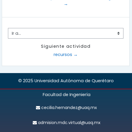
→
r
V
Ir a...
í
Siguiente actividad
d
recursos →
e
o
© 2025 Universidad Autónoma de Querétaro
Facultad de Ingeniería
cecilia.hernandez@uaq.mx
admision.mdc.virtual@uaq.mx