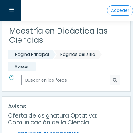
Salta al contenido principal
Panel lateral
Acceder
Maestría en Didáctica las
Ciencias
Página Principal
Páginas del sitio
Avisos
Buscar en los foros
Buscar e
Avisos
Oferta de asignatura Optativa:
Comunicación de la Ciencia