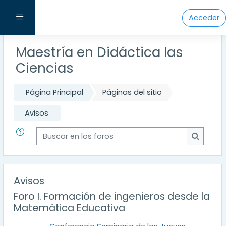
Salta al contenido principal
Panel lateral
Acceder
Maestría en Didáctica las
Ciencias
Página Principal
Páginas del sitio
Avisos
Buscar en los foros
Buscar e
Avisos
Foro I. Formación de ingenieros desde la
Matemática Educativa