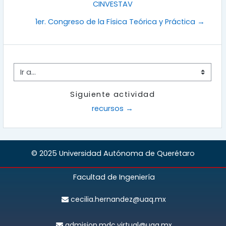
CINVESTAV
1er. Congreso de la Física Teórica y Práctica →
Ir a...
Siguiente actividad
recursos →
© 2025 Universidad Autónoma de Querétaro
Facultad de Ingeniería
cecilia.hernandez@uaq.mx
admision.mdc.virtual@uaq.mx