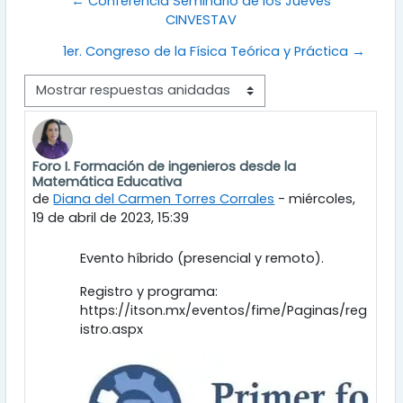
← Conferencia Seminario de los Jueves
CINVESTAV
1er. Congreso de la Física Teórica y Práctica →
Mostrar modo
Foro I. Formación de ingenieros desde la
Número de respuestas: 0
Matemática Educativa
de
Diana del Carmen Torres Corrales
-
miércoles,
19 de abril de 2023, 15:39
Evento híbrido (presencial y remoto).
Registro y programa:
https://itson.mx/eventos/fime/Paginas/reg
istro.aspx