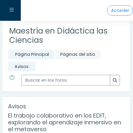
Salta al contenido principal
Panel lateral
Acceder
Maestría en Didáctica las
Ciencias
Página Principal
Páginas del sitio
Avisos
Buscar en los foros
Buscar e
Avisos
El trabajo colaborativo en los EDIT,
explorando el aprendizaje inmersivo en
el metaverso