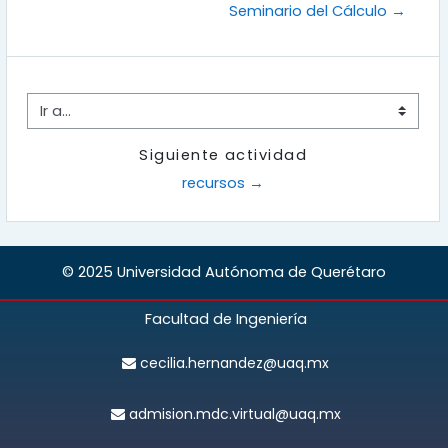
Seminario del Cálculo →
Ir a...
Siguiente actividad
recursos →
© 2025 Universidad Autónoma de Querétaro
Facultad de Ingeniería
cecilia.hernandez@uaq.mx
admision.mdc.virtual@uaq.mx