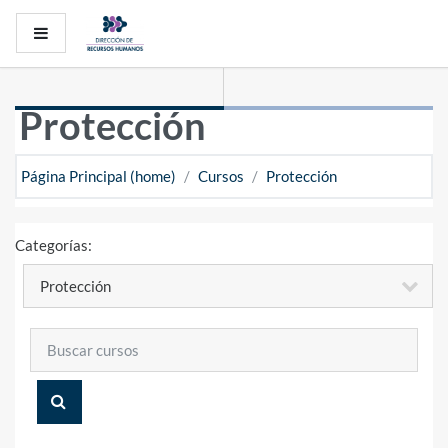
Saltar al contenido principal
Pánel lateral
Protección
Página Principal (home)
Cursos
Protección
Categorías:
Buscar cursos
BUSCAR CURSOS