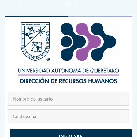
Saltar al contenido principal
Nombre_de_usuario
Contraseña
INGRESAR