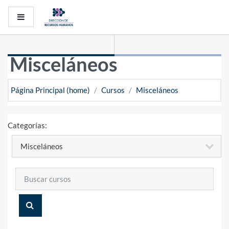
Saltar al contenido principal
Pánel lateral
Misceláneos
Página Principal (home)
Cursos
Misceláneos
Categorías:
Buscar cursos
BUSCAR CURSOS