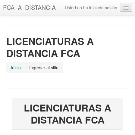
Saltar
FCA_A_DISTANCIA
Usted no ha iniciado sesión.
al
contenido
UAQ
principal
Misión y Visión UAQ
LICENCIATURAS A
Biblioteca UAQ
DISTANCIA FCA
FCA
Misión y Visión FCA
Inicio
→
Ingresar al sitio
Biblioteca FCA
LICENCIATURAS A
DISTANCIA FCA