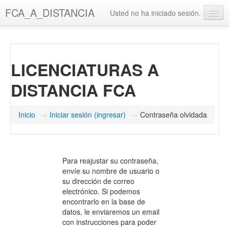
Saltar
FCA_A_DISTANCIA
Usted no ha iniciado sesión.
al
contenido
UAQ
principal
Misión y Visión UAQ
LICENCIATURAS A
Biblioteca UAQ
DISTANCIA FCA
FCA
Misión y Visión FCA
Inicio
→
Iniciar sesión (ingresar)
→
Contraseña olvidada
Biblioteca FCA
Para reajustar su contraseña,
envíe su nombre de usuario o
su dirección de correo
electrónico. Si podemos
encontrarlo en la base de
datos, le enviaremos un email
con instrucciones para poder