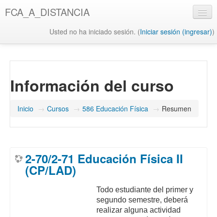
Saltar
FCA_A_DISTANCIA
al
contenido
Usted no ha iniciado sesión. (
Iniciar sesión (ingresar)
)
principal
UAQ
Misión y Visión UAQ
Información del curso
Biblioteca UAQ
FCA
Inicio
→
Cursos
→
586 Educación Física
→
Resumen
Misión y Visión FCA
Biblioteca FCA
2-70/2-71 Educación Física II
(CP/LAD)
Todo estudiante del primer y
segundo semestre, deberá
realizar alguna actividad