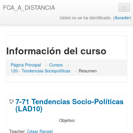
Salta
FCA_A_DISTANCIA
al
contenido
Usted no se ha identificado. (
Acceder
)
principal
UAQ
Misión y Visión UAQ
Información del curso
Biblioteca UAQ
FCA
Página Principal
→
Cursos
→
120 - Tendencias Sociopolíticas
→
Resumen
Misión y Visión FCA
Biblioteca FCA
7-71 Tendencias Socio-Políticas
(LAD10)
Objetivo:
Teacher:
César Rangel