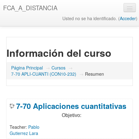
Salta
FCA_A_DISTANCIA
al
contenido
Usted no se ha identificado. (
Acceder
)
principal
UAQ
Misión y Visión UAQ
Información del curso
Biblioteca UAQ
FCA
Página Principal
→
Cursos
→
7-70 APLI-CUANTI (CON10-232)
→
Resumen
Misión y Visión FCA
Biblioteca FCA
7-70 Aplicaciones cuantitativas
Objetivo:
Teacher:
Pablo
Gutierrez Lara