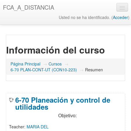
Salta
FCA_A_DISTANCIA
al
contenido
Usted no se ha identificado. (
Acceder
)
principal
UAQ
Misión y Visión UAQ
Información del curso
Biblioteca UAQ
FCA
Página Principal
→
Cursos
→
6-70 PLAN-CONT-UT (CON10-223)
→
Resumen
Misión y Visión FCA
Biblioteca FCA
6-70 Planeación y control de
utilidades
Objetivo:
Teacher:
MARIA DEL