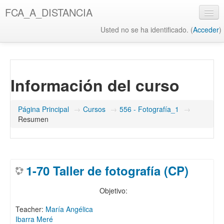
Salta
FCA_A_DISTANCIA
al
contenido
Usted no se ha identificado. (
Acceder
)
principal
UAQ
Misión y Visión UAQ
Información del curso
Biblioteca UAQ
FCA
Página Principal
→
Cursos
→
556 - Fotografía_1
→
Resumen
Misión y Visión FCA
Biblioteca FCA
1-70 Taller de fotografía (CP)
Objetivo:
Teacher:
María Angélica
Ibarra Meré