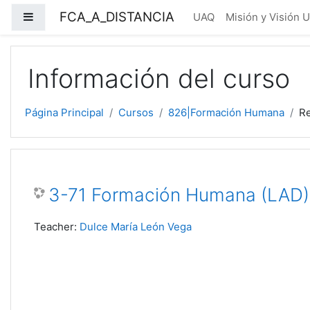
Salta al contenido principal
FCA_A_DISTANCIA
Panel lateral
UAQ
Misión y Visión 
Información del curso
Página Principal
Cursos
826|Formación Humana
R
3-71 Formación Humana (LAD)
Teacher:
Dulce María León Vega