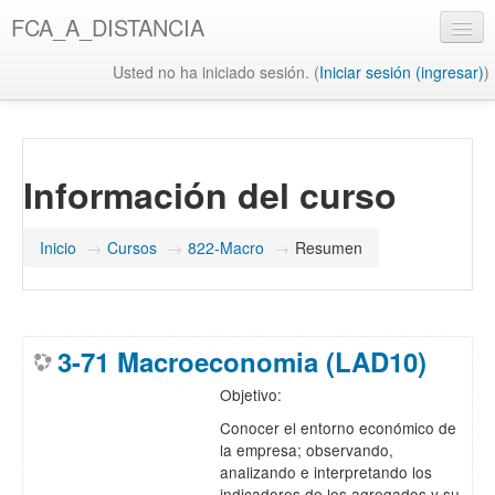
Saltar
FCA_A_DISTANCIA
al
contenido
Usted no ha iniciado sesión. (
Iniciar sesión (ingresar)
)
principal
UAQ
Misión y Visión UAQ
Información del curso
Biblioteca UAQ
FCA
Inicio
→
Cursos
→
822-Macro
→
Resumen
Misión y Visión FCA
Biblioteca FCA
3-71 Macroeconomia (LAD10)
Objetivo:
Conocer el entorno económico de
la empresa; observando,
analizando e interpretando los
indicadores de los agregados y su