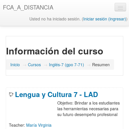
Saltar
FCA_A_DISTANCIA
al
contenido
Usted no ha iniciado sesión. (
Iniciar sesión (ingresar)
)
principal
UAQ
Misión y Visión UAQ
Información del curso
Biblioteca UAQ
FCA
Inicio
→
Cursos
→
Inglés-7 (gpo 7-71)
→
Resumen
Misión y Visión FCA
Biblioteca FCA
Lengua y Cultura 7 - LAD
Objetivo: Brindar a los estudiantes
las herramientas necesarias para
su futuro desempeño profesional
Teacher:
María Virginia