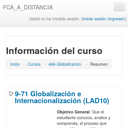
Saltar
FCA_A_DISTANCIA
al
contenido
Usted no ha iniciado sesión. (
Iniciar sesión (ingresar)
)
principal
UAQ
Misión y Visión UAQ
Información del curso
Biblioteca UAQ
FCA
Inicio
→
Cursos
→
466-Globalización.
→
Resumen
Misión y Visión FCA
Biblioteca FCA
9-71 Globalización e
Internacionalización (LAD10)
Objetivo General
: Que el
estudiante conozca, analice y
comprenda, el proceso que