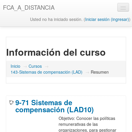
Saltar
FCA_A_DISTANCIA
al
contenido
Usted no ha iniciado sesión. (
Iniciar sesión (ingresar)
)
principal
UAQ
Misión y Visión UAQ
Información del curso
Biblioteca UAQ
FCA
Inicio
→
Cursos
→
143-Sistemas de compensación (LAD)
→
Resumen
Misión y Visión FCA
Biblioteca FCA
9-71 Sistemas de
compensación (LAD10)
Objetivo: Conocer
las políticas
remunerativas de las
organizaciones, para gestionar