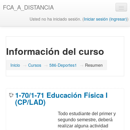
Saltar
FCA_A_DISTANCIA
al
contenido
Usted no ha iniciado sesión. (
Iniciar sesión (ingresar)
)
principal
UAQ
Misión y Visión UAQ
Información del curso
Biblioteca UAQ
FCA
Inicio
→
Cursos
→
586-Deportes1
→
Resumen
Misión y Visión FCA
Biblioteca FCA
1-70/1-71 Educación Física I
(CP/LAD)
Todo estudiante del primer y
segundo semestre, deberá
realizar alguna actividad