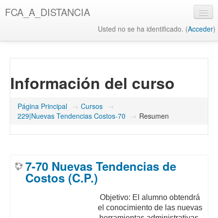
Salta
FCA_A_DISTANCIA
al
contenido
Usted no se ha identificado. (
Acceder
)
principal
UAQ
Misión y Visión UAQ
Información del curso
Biblioteca UAQ
FCA
Página Principal
→
Cursos
→
229|Nuevas Tendencias Costos-70
→
Resumen
Misión y Visión FCA
Biblioteca FCA
7-70 Nuevas Tendencias de
Costos (C.P.)
Objetivo: El alumno obtendrá
el conocimiento de las nuevas
herramientas administrativas,