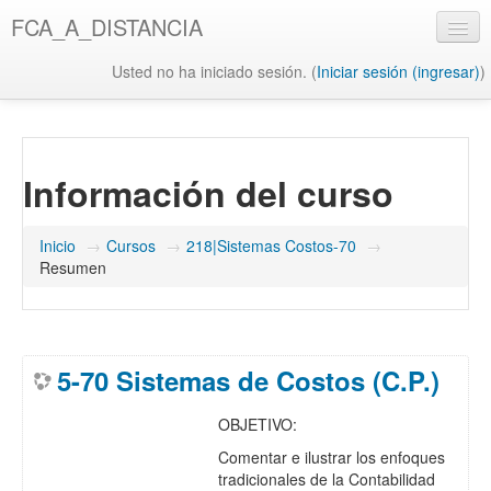
Saltar
FCA_A_DISTANCIA
al
contenido
Usted no ha iniciado sesión. (
Iniciar sesión (ingresar)
)
principal
UAQ
Misión y Visión UAQ
Información del curso
Biblioteca UAQ
FCA
Inicio
→
Cursos
→
218|Sistemas Costos-70
→
Resumen
Misión y Visión FCA
Biblioteca FCA
5-70 Sistemas de Costos (C.P.)
OBJETIVO:
Comentar e ilustrar los enfoques
tradicionales de la Contabilidad