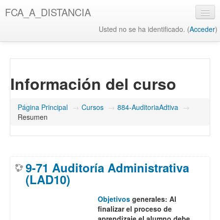
Salta
FCA_A_DISTANCIA
al
contenido
Usted no se ha identificado. (
Acceder
)
principal
UAQ
Misión y Visión UAQ
Información del curso
Biblioteca UAQ
FCA
Página Principal
→
Cursos
→
884-AuditoriaAdtiva
→
Resumen
Misión y Visión FCA
Biblioteca FCA
9-71 Auditoría Administrativa
(LAD10)
Objetivos
generales:
Al
finalizar el proceso de
aprendizaje el alumno debe