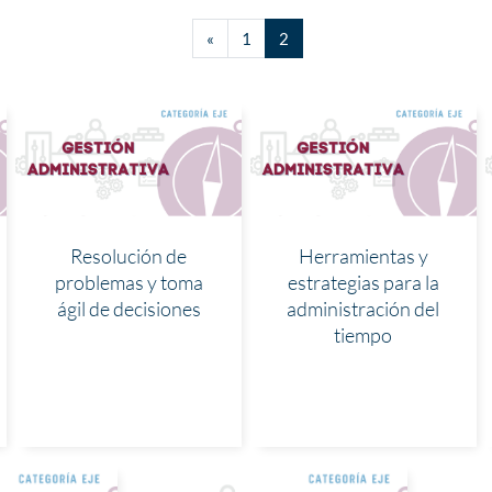
Página anterior
(actual)
«
1
2
Resolución de
Herramientas y
problemas y toma
estrategias para la
ágil de decisiones
administración del
tiempo