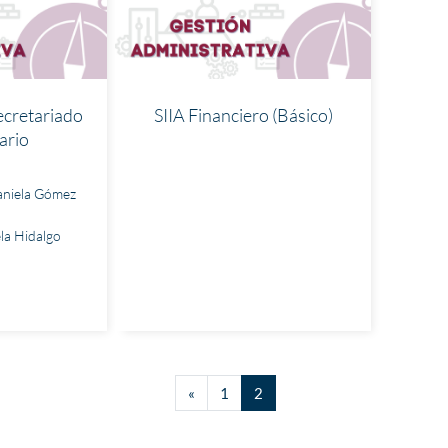
cretariado
SIIA Financiero (Básico)
ario
Daniela Gómez
la Hidalgo
Página anterior
(actual)
«
1
2